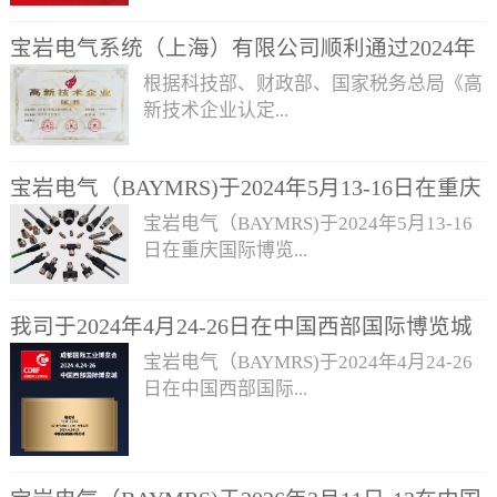
块、IO-LINK主/从站、阀岛、插片式I/O
模块· 电缆引入系统（穿墙板）——
宝岩电气系统（上海）有限公司顺利通过2024年
KEL/KDP/KDL/KBD· M8/M12/M23圆形
上海市第三批符合认定条件的高新技术企业
根据科技部、财政部、国家税务总局《高
连接器· M23/M40信号连接器、伺服动力
新技术企业认定...
线缆· M8/M12分配器· EMC屏蔽夹及解决
方案· RFID读写器· 电缆整理板· 重载连接
器等
宝岩电气（BAYMRS)于2024年5月13-16日在重庆
管理办法》（国科发火〔2016〕32号）、
《高新技术企业认定管理工作指引》（国
国际博览中心参加为期四天的“立嘉国际智能装备
宝岩电气（BAYMRS)于2024年5月13-16
科发火〔2016〕195号）、《上海市高新
展览会”，展位号：N2-2286
日在重庆国际博览...
技术企业认定管理实施办法》（沪科合
〔2021〕21号）的有关规定，宝岩电气系
统（上海）有限公司顺利通过2024年上海
我司于2024年4月24-26日在中国西部国际博览城
中心参加为期四天的“立嘉国际智能装备
市第三批符合认定条件的高新技术企
展览会”，展位号：N2-2286，欢迎各位莅
参加为期三天的“成都国际工业博览会”，展位
宝岩电气（BAYMRS)于2024年4月24-26
业。 此次高企认定的通过充分体现了宝
临指导！此次展会展出产品有：· I/O现场
号：14H-C048
日在中国西部国际...
岩电气系统（上海）有限公司在科技创
总线模块——独立模块、IO-LINK主/从
新、科技产品研发、产品服务等方面的综
站、阀岛、插片式I/O模块· 电缆引入系统
合实力得到国家的支持与认可。 未来，
（穿墙板）——KEL/KDP/KDL/KBD·
博览城参加为期三天的“成都国际工业博
宝岩电气将脚踏实地、稳步发挥高新技术
M8/M12/M23圆形连接器· M23/M40信号
览会”，展位号：14H-C048，欢迎各位莅